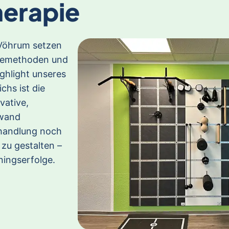
herapie
-Vöhrum setzen
piemethoden und
ghlight unseres
chs ist die
ative,
swand
ehandlung noch
 zu gestalten –
ningserfolge.