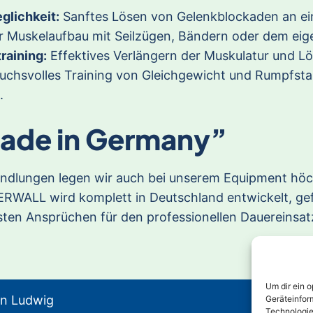
glichkeit:
Sanftes Lösen von Gelenkblockaden an eine
r Muskelaufbau mit Seilzügen, Bändern oder dem ei
raining:
Effektives Verlängern der Muskulatur und L
chsvolles Training von Gleichgewicht und Rumpfstabi
.
Made in Germany”
andlungen legen wir auch bei unserem Equipment höc
RWALL wird komplett in Deutschland entwickelt, gefe
en Ansprüchen für den professionellen Dauereinsat
Um dir ein 
fen Ludwig
Geräteinfor
Technologie