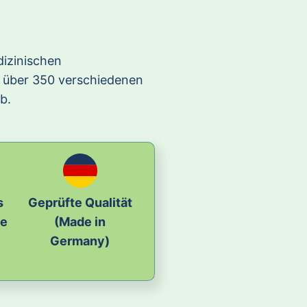
dizinischen
t über 350 verschiedenen
b.
s
Geprüfte Qualität
le
(Made in
Germany)