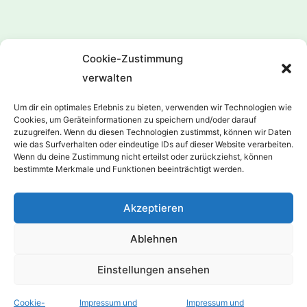
Cookie-Zustimmung
Praxis für Physiotherapie Siegfried Böse Inh.
verwalten
Steffen Ludwig
Um dir ein optimales Erlebnis zu bieten, verwenden wir Technologien wie
Am Festplatz 14
Cookies, um Geräteinformationen zu speichern und/oder darauf
31228 Peine-Vöhrum
zuzugreifen. Wenn du diesen Technologien zustimmst, können wir Daten
wie das Surfverhalten oder eindeutige IDs auf dieser Website verarbeiten.
05171 / 222 68
Wenn du deine Zustimmung nicht erteilst oder zurückziehst, können
info@physiotherapie-boese.de
bestimmte Merkmale und Funktionen beeinträchtigt werden.
Datenschutzerklärung
Akzeptieren
Ablehnen
Impressum
Einstellungen ansehen
Cookie-
Impressum und
Impressum und